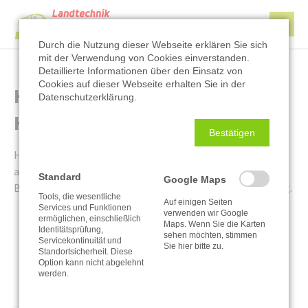
Durch die Nutzung dieser Webseite erklären Sie sich
mit der Verwendung von Cookies einverstanden.
Detaillierte Informationen über den Einsatz von
Cookies auf dieser Webseite erhalten Sie in der
Herzlichen Glückwunsch
Datenschutzerklärung.
Hermann
Bestätigen
Hermann Fösten hat seine Ausbildung erfolgreich bei uns
abgeschlossen. Wir wünschen ihm auf seinem weiteren
Standard
Google Maps
Berufs- und Lebensweg alles Gute und weiterhin viel Erfolg.
Tools, die wesentliche
Auf einigen Seiten
Services und Funktionen
verwenden wir Google
ermöglichen, einschließlich
Maps. Wenn Sie die Karten
Identitätsprüfung,
sehen möchten, stimmen
Servicekontinuität und
Sie hier bitte zu.
Standortsicherheit. Diese
Option kann nicht abgelehnt
werden.