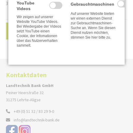
YouTube
3 Generationen Fösten
Gebrauchtmaschinen
Videos
Auf unserer Website bieten
Wir zeigen auf unserer
wir einen externen Dienst
Website YouTube Videos.
zur Gebrauchtmaschinen-
Bei Wiedergabe der Videos
Suche an. Wenn Sie diesen
ZURÜCK
setzt YouTube einen
Dienst nutzen möchten,
Cookie, der Infomationen
stimmen Sie hier bitte zu.
über das Nutzerverhalten
sammelt.
Kontaktdaten
Landtechnik Bank GmbH
Peiner Heerstraße 32
31275 Lehrte-Aligse
+49 (0) 51 32 / 83 29 9-0
info@landtechnik-bank.de