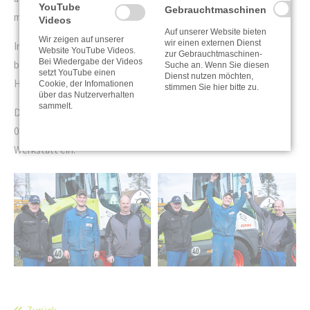
YouTube
Gebrauchtmaschinen
musste.
Videos
Auf unserer Website bieten
Wir zeigen auf unserer
wir einen externen Dienst
In unserem Team wurde er trotz alledem bestmöglich
Website YouTube Videos.
zur Gebrauchtmaschinen-
Bei Wiedergabe der Videos
beglückwünscht und wir sind sehr stolz und froh darüber, dass
Suche an. Wenn Sie diesen
setzt YouTube einen
Dienst nutzen möchten,
Hagen uns weiterhin als wertvoller Geselle erhalten bleibt!
Cookie, der Infomationen
stimmen Sie hier bitte zu.
über das Nutzerverhalten
sammelt.
Die Verstärkung im Azubi-Team ist auch bereits gesichert. Am
01.08.2021 stellen wir wieder zwei neue Auszubildende in der
Werkstatt ein.
Heiner Bank, Hagen
Wir jubeln gemeinsam mit
Pannock und Karsten
Hagen!
Eilmann