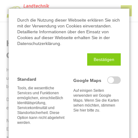
Durch die Nutzung dieser Webseite erklären Sie sich
mit der Verwendung von Cookies einverstanden.
Detaillierte Informationen über den Einsatz von
Cookies auf dieser Webseite erhalten Sie in der
Hagen hat seine
Datenschutzerklärung.
Gesellenprüfung bestanden!
Bestätigen
Hagen Pannock hat am 01.08.2017 seine Ausbildung zum Land-
und Baumaschinenmechatroniker in unserem Unternehmen
Standard
Google Maps
begonnen.
Tools, die wesentliche
Auf einigen Seiten
Services und Funktionen
verwenden wir Google
ermöglichen, einschließlich
Dreieinhalb Jahre später, im Januar 2021, hat er die Ausbildung
Maps. Wenn Sie die Karten
Identitätsprüfung,
sehen möchten, stimmen
erfolgreich bestanden.
Servicekontinuität und
Sie hier bitte zu.
Standortsicherheit. Diese
Option kann nicht abgelehnt
Normalerweise ist die Freisprechung eine prägende und schöne
werden.
Erfahrung für alle Absolventen. Wir bedauern sehr, dass Hagen
aufgrund der Corona Pandemie auf dieses Ereignis verzichten